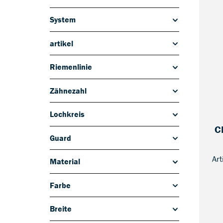
Einsatzbereich
System
artikel
Riemenlinie
Zähnezahl
Lochkreis
C
Guard
Ar
Material
Farbe
Breite