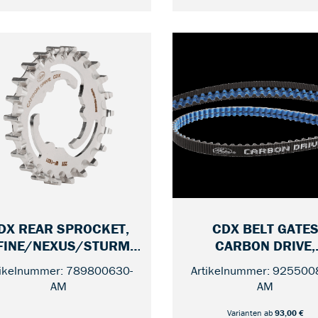
93,00 Euro
110,00 Euro
DX REAR SPROCKET,
CDX BELT GATE
FINE/NEXUS/STURME
CARBON DRIVE,
— 22
—
Y ARCHER
BLACK/BLUE
tikelnummer: 789800630-
Artikelnummer: 925500
AM
AM