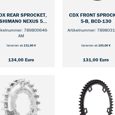
DX REAR SPROCKET,
CDX FRONT SPROCK
—
SHIMANO NEXUS 5
5-B, BCD-130
— 45,5MM / 30
MECH. HUB
tikelnummer: 789800646-
Artikelnummer: 789803
AM
Varianten ab
131,00 €
Varianten ab
105,00 €
134,00 Euro
131,00 Euro