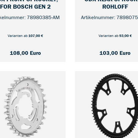
X FRONT SPROCKET,
CDX REAR SPROCK
— UNIFIED / 22
— 2
FOR BOSCH GEN 2
ROHLOFF
ikelnummer: 78980385-AM
Artikelnummer: 789807
Varianten ab
107,00 €
Varianten ab
93,00 €
108,00 Euro
103,00 Euro