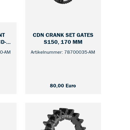
NT
CDN CRANK SET GATES
— 46 / WITHOUT 
CD-
S150, 170 MM
— 50
5MM
90-AM
Artikelnummer: 78700035-AM
80,00 Euro