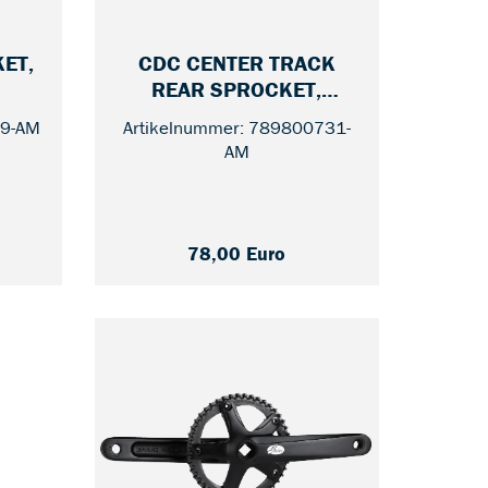
ET,
CDC CENTER TRACK
 70
REAR SPROCKET,
ALFINE/NEXUS/STURME
19-AM
Artikelnummer: 789800731-
— 22
Y ARCHER
AM
78,00 Euro