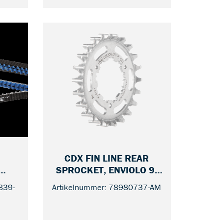
120,00 Euro
S
CDX FIN LINE REAR
SPROCKET, ENVIOLO 9-
 113
— 22
SPLINE
839-
Artikelnummer: 78980737-AM