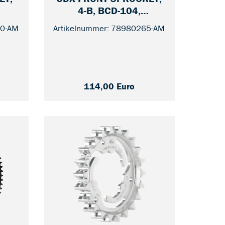
CDX FRONT SPROCKET,
ET,
2
4-B, BCD-104,
— 39
EXPEDITION
Artikelnummer: 78980265-AM
50-AM
114,00 Euro