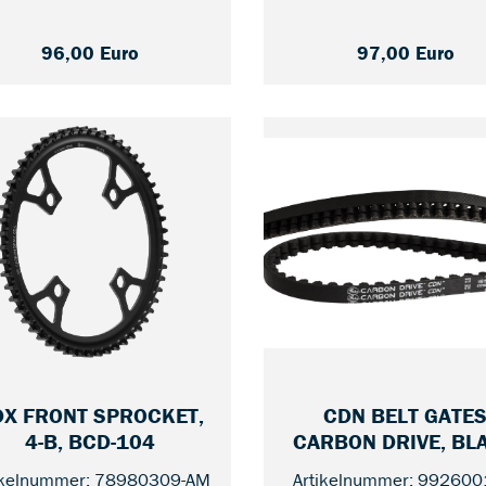
Varianten ab
93,00 €
96,00 Euro
97,00 Euro
CDN BELT GATE
X FRONT SPROCKET,
— 55
CARBON DRIVE, BL
4-B, BCD-104