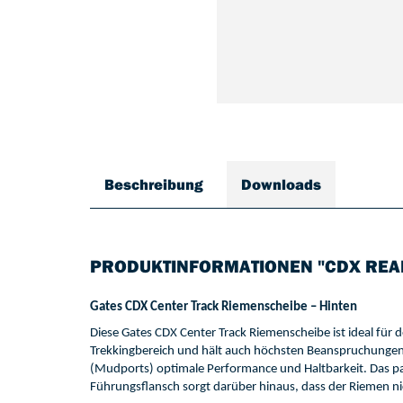
Beschreibung
Downloads
PRODUKTINFORMATIONEN "CDX REAR
Gates 
CDX 
Cente
r T
rack 
Riemenscheibe 
–
Hinten
Die
se
 Gates
 CDX 
Center
 T
rack 
Riemenscheibe 
ist ideal für 
Trekkingbereich und hält auch höchsten Beanspruchungen
(
Mudports
) 
optimale Performance und Haltbarkeit
.
Das pa
Führungsflansch
sorgt darüber hinaus, dass der Riemen ni