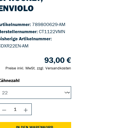
ENVIOLO
Artikelnummer:
789800629-AM
Herstellernummer:
CT1122VMN
bisherige Artikelnummer:
CDXR22EN-AM
93,00 €
Preise inkl. MwSt. zzgl. Versandkosten
Zähnezahl
IN DEN WARENKORB