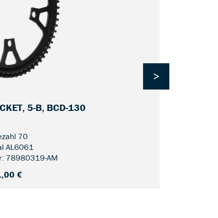
>
KET, 5-B, BCD-130
CDX FIN L
zahl 70
al AL6061
r: 78980319-AM
,00 €