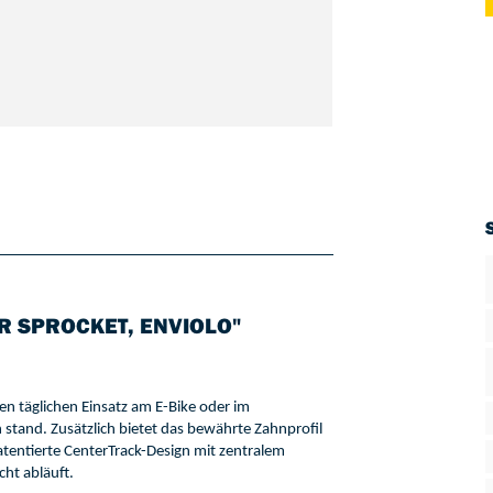
 SPROCKET, ENVIOLO"
den 
täglichen Einsatz am E-Bike oder im 
 stand. 
Zusät
zlich 
bietet 
das bewährte 
Zahnprofil 
tentierte 
CenterTrack
-Design
 mit zentralem 
cht abläuft.