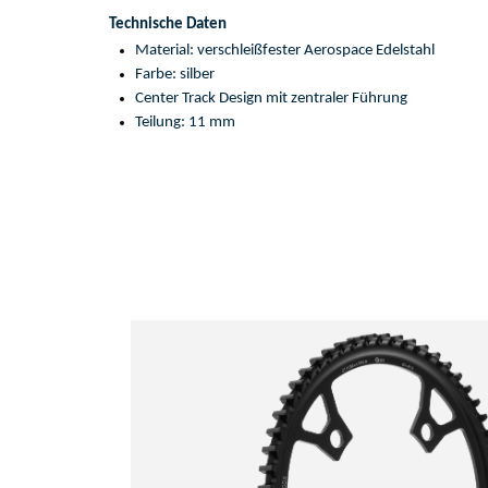
Technische Daten
Material: 
verschleißfeste
r
Aerospace Edelstahl
Farbe: 
s
ilber
Center Track Design mit zentrale
r Führung
Teilung: 
11 mm 