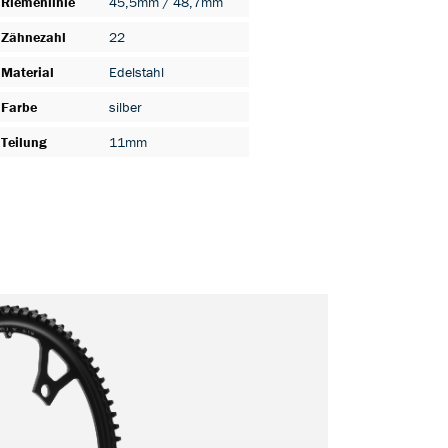
Riemenlinie
45,5mm / 48,7mm
Zähnezahl
22
Material
Edelstahl
Farbe
silber
Teilung
11mm