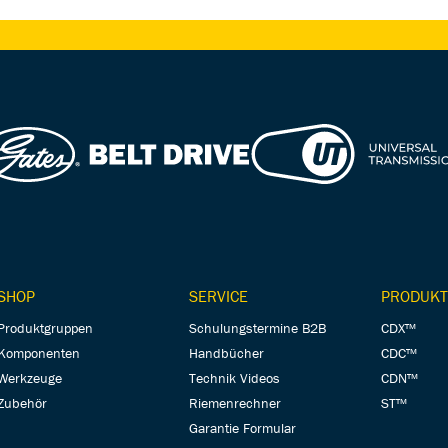
SHOP
SERVICE
PRODUKT
Produktgruppen
Schulungstermine B2B
CDX™
Komponenten
Handbücher
CDC™
Werkzeuge
Technik Videos
CDN™
Zubehör
Riemenrechner
ST™
Garantie Formular