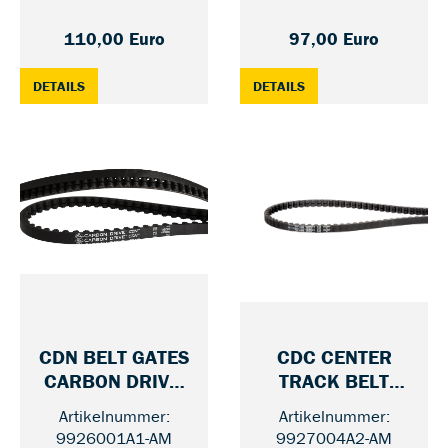
110,00 Euro
97,00 Euro
: CDX GATES BELT DRIVE, BLACK/BLACK — 122
: CDX BELT GATES CA
DETAILS
DETAILS
CDN BELT GATES
CDC CENTER
CARBON DRIVE,
TRACK BELT
— 111
BLACK
GATES CARBON
Artikelnummer:
Artikelnummer:
— 11
DRIVE, BLACK
9926001A1-AM
9927004A2-AM