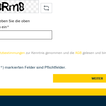
eben Sie die oben
n ein*
tzbestimmungen
zur Kenntnis genommen und die
AGB
gelesen und bin
*) markierten Felder sind Pflichtfelder.
WEITER