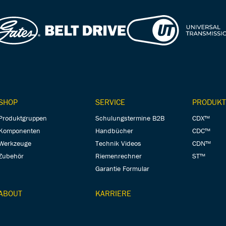
SHOP
SERVICE
PRODUKT
Produktgruppen
Schulungstermine B2B
CDX™
Komponenten
Handbücher
CDC™
Werkzeuge
Technik Videos
CDN™
Zubehör
Riemenrechner
ST™
Garantie Formular
ABOUT
KARRIERE