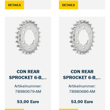
: CDN CRANK SET GATES S250 — 46 / 170 MM
: CDN REAR SPROCKET
DETAILS
DETAILS
CDN REAR
CDN REAR
SPROCKET 6-B, 9
SPROCKET 6-B, 9
— 22
— 22
SPLINE HUB
SPLINE HUB
Artikelnummer:
Artikelnummer:
78980679-AM
78980686-AM
53,00 Euro
53,00 Euro