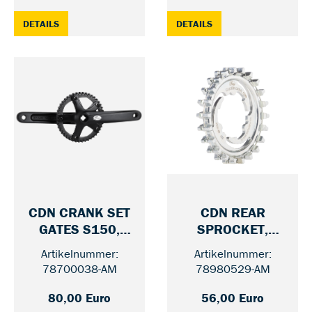
: CDN BELT GATES CARBON DRIVE, BLACK — 111
: CDN CRANK SET GAT
DETAILS
DETAILS
CDN CRANK SET
CDN REAR
GATES S150,
SPROCKET,
— 46 / WITHOUT GUARD
— 22
175 MM
SHIMANO
Artikelnummer:
Artikelnummer:
78700038-AM
78980529-AM
80,00 Euro
56,00 Euro