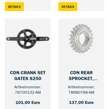
: CDN CRANK SET GATES S150, 175 MM — 46 / WITHOUT
: CDN REAR SPROCKET
DETAILS
DETAILS
CDN CRANK SET
CDN REAR
— 46 / 170 MM
GATES S250
SPROCKET,
— 22
FREEWHEEL
Artikelnummer:
Artikelnummer:
78700132-AM
78980768-AM
101,00 Euro
137,00 Euro