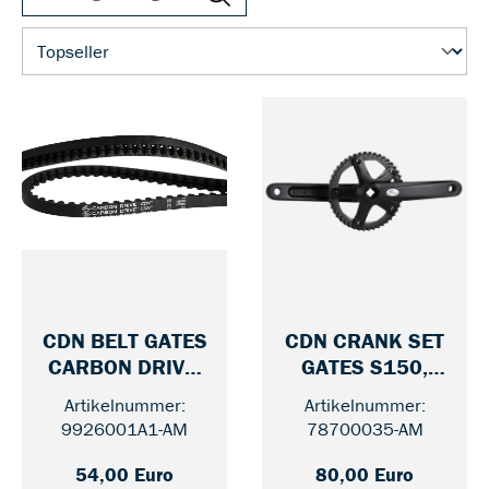
CDN BELT GATES
CDN CRANK SET
CARBON DRIVE,
GATES S150,
— 111
— 46 / 
BLACK
170 MM
Artikelnummer:
Artikelnummer:
9926001A1-AM
78700035-AM
54,00 Euro
80,00 Euro