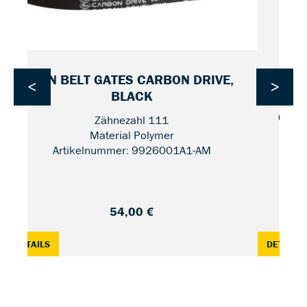
CDN BELT GATES CARBON DRIVE,
<
>
BLACK
CDN
Zähnezahl 111
Material Polymer
Artikelnummer: 9926001A1-AM
54,00 €
2
: CDN BELT GATES CARBON DRIVE, BLACK — 111
:
DETAILS
DETAILS