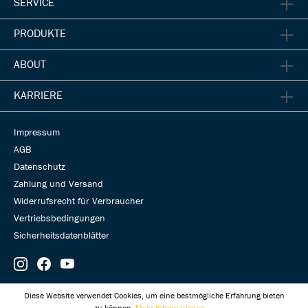
SERVICE
PRODUKTE
ABOUT
KARRIERE
Impressum
AGB
Datenschutz
Zahlung und Versand
Widerrufsrecht für Verbraucher
Vertriebsbedingungen
Sicherheitsdatenblätter
© Universal Transmissions 2026
Diese Website verwendet Cookies, um eine bestmögliche Erfahrung bieten
zu können.
Mehr Informationen ...