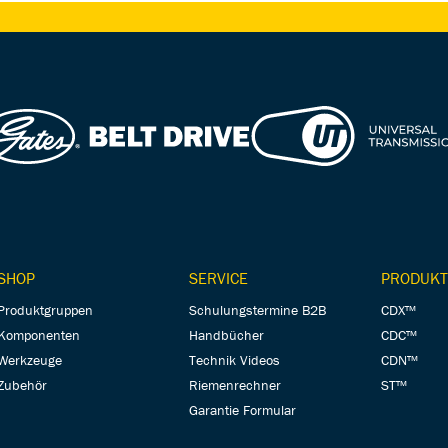
SHOP
SERVICE
PRODUKT
Produktgruppen
Schulungstermine B2B
CDX™
Komponenten
Handbücher
CDC™
Werkzeuge
Technik Videos
CDN™
Zubehör
Riemenrechner
ST™
Garantie Formular