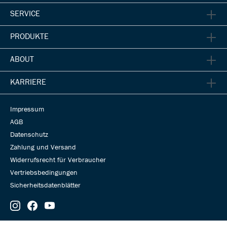
SERVICE
PRODUKTE
ABOUT
KARRIERE
UT Workshop – Gates S150 Guard Wechsel
Impressum
AGB
Datenschutz
Zahlung und Versand
Widerrufsrecht für Verbraucher
Vertriebsbedingungen
Sicherheitsdatenblätter
UT Workshop – Reinigen des Gates Carbon Drive Antriebs
© Universal Transmissions 2026