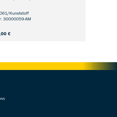
6061/Kunststoff
Mate
r: 30000059-AM
,00 €