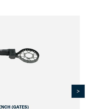
>
NCH (GATES)
GA