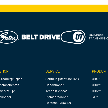
SHOP
SERVICE
PRODUKT
Produktgruppen
Schulungstermine B2B
CDX™
Komponenten
Handbücher
CDC™
Werkzeuge
Technik Videos
CDN™
Zubehör
Riemenrechner
ST™
Garantie Formular