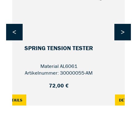
<
>
SPRING TENSION TESTER
Material AL6061
Artikelnummer: 30000055-AM
72,00 €
: SPRING TENSION TESTER — 550 MM
:
DETAILS
DETAILS