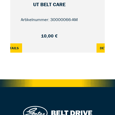
UT BELT CARE
RD
Artikelnummer: 30000066-AM
10,00 €
EWK5
: UT BELT CARE — 150 ML
:
DETAILS
DETAILS