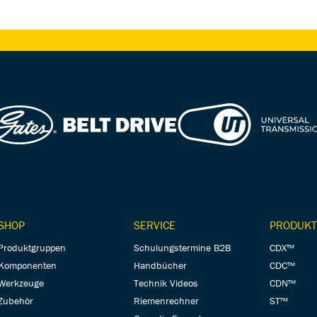
SHOP
SERVICE
PRODUKT
Produktgruppen
Schulungstermine B2B
CDX™
Komponenten
Handbücher
CDC™
Werkzeuge
Technik Videos
CDN™
Zubehör
Riemenrechner
ST™