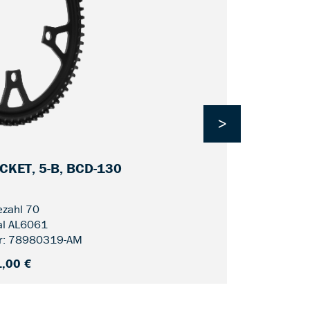
>
KET, 5-B, BCD-130
CDX FIN L
zahl 70
al AL6061
r: 78980319-AM
,00 €