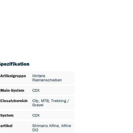
Spezifikation
Artikelgruppe
Hintere
Riemenscheiben
Main-System
CDX
Einsatzbereich
City
, MTB
, Trekking /
Gravel
System
CDX
artikel
Shimano Alfine
, Alfine
Di2