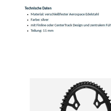
Technische Daten
Material: 
verschleißfeste
r
Aerospace Edelstahl
Farbe: 
silver
mit
Finline
 o
der
CenterTrack
Design
und zentralem Fü
Teilung: 
11 mm