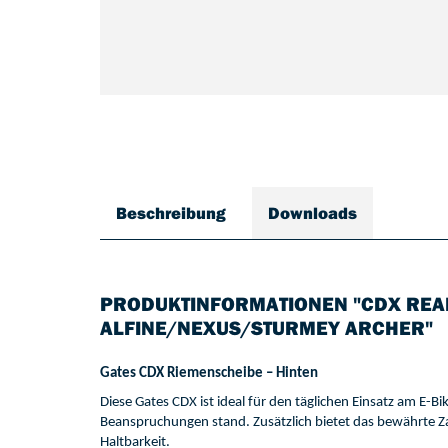
Beschreibung
Downloads
PRODUKTINFORMATIONEN "CDX REA
ALFINE/NEXUS/STURMEY ARCHER"
Gates 
CDX
Riemenscheibe 
–
Hinten
Die
se
 Gates
 CDX 
ist ideal für den 
täglichen Einsatz am E-Bi
Beanspruchungen stand. 
Zusät
zlich 
bietet 
das bewährte 
Z
Haltbarkeit
.