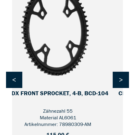
<
>
CDX FRONT SPROCKET, 4-B, BCD-104
CDX F
Zähnezahl 55
Material AL6061
Artikelnummer: 78980309-AM
115,00 €