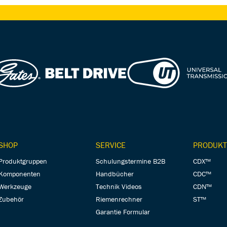
SHOP
SERVICE
PRODUKT
Produktgruppen
Schulungstermine B2B
CDX™
Komponenten
Handbücher
CDC™
Werkzeuge
Technik Videos
CDN™
Zubehör
Riemenrechner
ST™
Garantie Formular