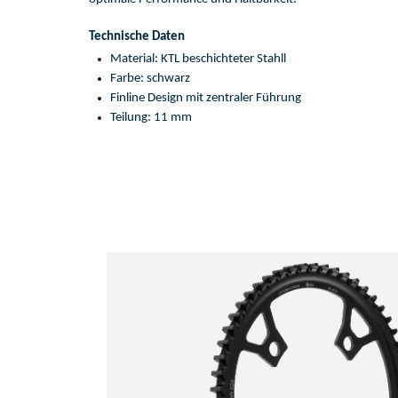
Technische Daten
Material: 
KTL beschichteter 
Stahl
l
Farbe: 
schwarz
Fin
l
ine
 Design mit zentrale
r Führung
Teilung: 
11 mm