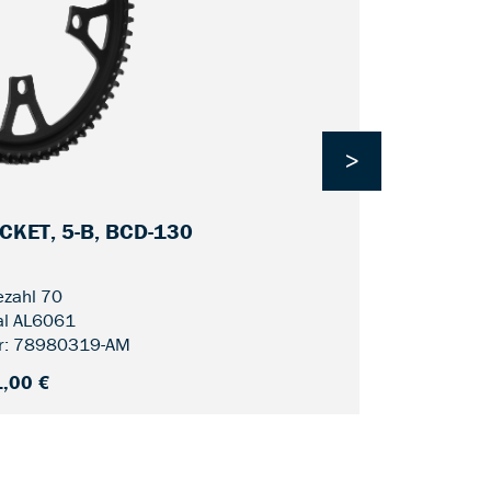
>
KET, 5-B, BCD-130
CDX FIN L
zahl 70
al AL6061
r: 78980319-AM
,00 €