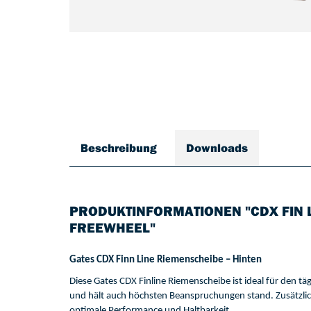
Beschreibung
Downloads
PRODUKTINFORMATIONEN "CDX FIN L
FREEWHEEL"
Gates 
CDX 
Finn Line
Riemenscheibe 
–
Hinten
Die
se
 Gates
 CDX 
Finline
Riemenscheibe 
ist ideal für den 
täg
und hält auch höchsten Beanspruchungen stand. 
Zusät
zli
optimale Performance und Haltbarkeit
.