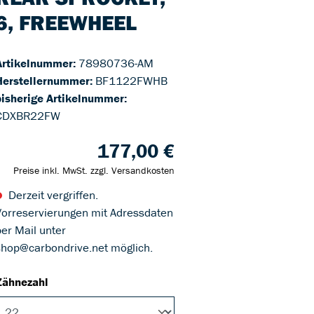
6, FREEWHEEL
Artikelnummer:
78980736-AM
Herstellernummer:
BF1122FWHB
bisherige Artikelnummer:
CDXBR22FW
177,00 €
Preise inkl. MwSt. zzgl. Versandkosten
Derzeit vergriffen.
Vorreservierungen mit Adressdaten
per Mail unter
shop@carbondrive.net möglich.
Zähnezahl