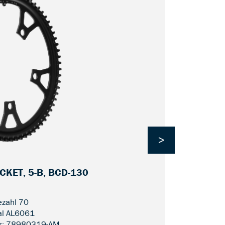
>
KET, 5-B, BCD-130
CDX FIN L
zahl 70
al AL6061
r: 78980319-AM