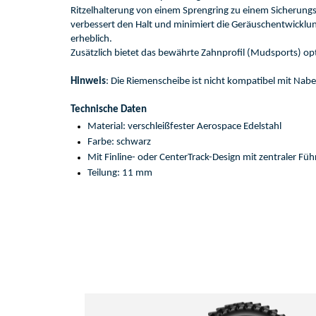
Ritzelhalterung
 von einem Sprengring zu einem Sicherungs
verbessert den Halt und minimiert die Geräuschentwicklun
erheblich. 
Zusätzlich bietet das bewährte Zahnprofil (
Mudsports
) op
Hinweis
: 
Die Riemenscheibe ist nicht kompatibel mit Nab
Technische Daten
Material: 
verschleißfeste
r
Aerospace Edelstahl
Farbe: 
schwarz
Mit 
Finline
- oder 
CenterTrack
-Design mit zentraler Fü
Teilung: 
11 mm 