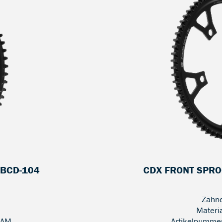
 BCD-104
CDX FRONT SPROC
Zähne
Materi
-AM
Artikelnumme