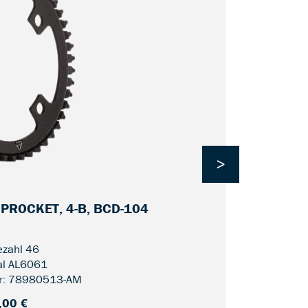
>
SPROCKET, 4-B, BCD-104
CDC FIN LI
zahl 46
al AL6061
r: 78980513-AM
,00 €