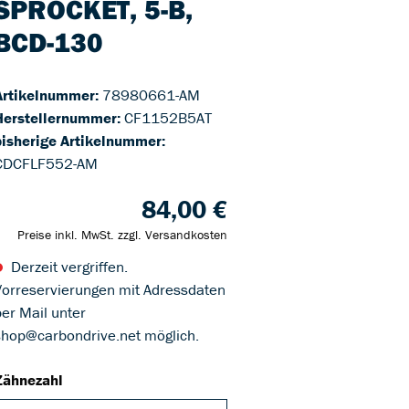
SPROCKET, 5-B,
BCD-130
Artikelnummer:
78980661-AM
Herstellernummer:
CF1152B5AT
bisherige Artikelnummer:
CDCFLF552-AM
84,00 €
Preise inkl. MwSt. zzgl. Versandkosten
Derzeit vergriffen.
Vorreservierungen mit Adressdaten
per Mail unter
shop@carbondrive.net möglich.
Zähnezahl