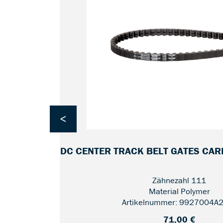
<
 E9,
CDC CENTER TRACK BELT GATES CA
Zähnezahl 111
Material Polymer
Artikelnummer: 9927004A
71,00 €