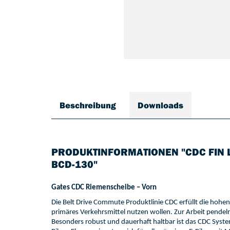
Beschreibung
Downloads
PRODUKTINFORMATIONEN "CDC FIN L
BCD-130"
Gates 
CD
C 
Riemenscheibe 
–
 Vorn
Die 
Belt
 Drive 
Commute
 Produktlinie CDC erfüllt die hohen
primäres Verkehrsmittel nutzen wollen. Zur Arbeit pendeln,
Besonders robust und dauer
haft 
haltbar ist das 
CDC Syst