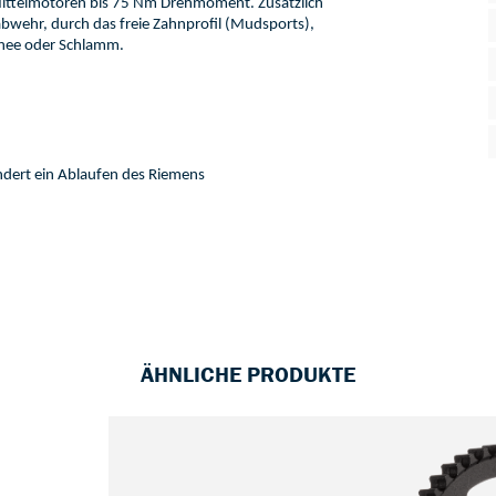
Mittelmotoren bis 
75
Nm
 Drehmoment. 
Zusätzlich 
bwehr, durch das freie Zahnprofil (
Mudsports
), 
nee
 oder Sch
lamm
. 
ndert ein Ablaufen des Riemens
ÄHNLICHE PRODUKTE