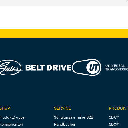
SHOP
SERVICE
PRODUKT
Produktgruppen
Schulungstermine B2B
CDX™
Komponenten
Handbücher
CDC™