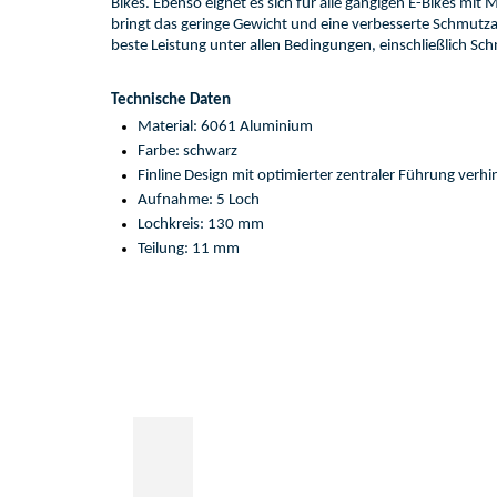
Bikes. Ebenso 
eignet es sich
 für alle gängigen E-Bikes mit 
bringt das geringe
 Gewich
t und eine verbesserte Schmutza
beste
 Leistung unter allen Bedingungen, einschließlich 
Sch
Technische Daten
Material: 
6061
 Aluminium 
Farbe: schwarz
Fin
l
ine Design mit optimierte
r
 zentrale
r
Führung
 verhi
Aufnahme: 
5
 Loch 
Lochkreis
:
 1
30
 mm
Teilung: 
11 mm